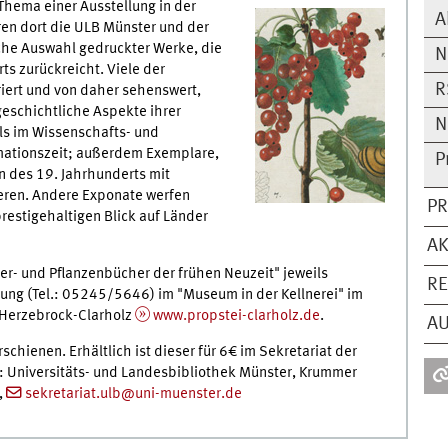
 Thema einer Ausstellung in der
A
ren dort die ULB Münster und der
che Auswahl gedruckter Werke, die
N
ts zurückreicht. Viele der
R
triert und von daher sehenswert,
geschichtliche Aspekte ihrer
N
ls im Wissenschafts- und
mationszeit; außerdem Exemplare,
P
n des 19. Jahrhunderts mit
eren. Andere Exponate werfen
PR
prestigehaltigen Blick auf Länder
AK
uter- und Pflanzenbücher der frühen Neuzeit" jeweils
RE
ung (Tel.: 05245/5646) im "Museum in der Kellnerei" im
 Herzebrock-Clarholz
www.propstei-clarholz.de
.
AU
erschienen. Erhältlich ist dieser für 6€ im Sekretariat der
n: Universitäts- und Landesbibliothek Münster, Krummer
,
sekretariat.ulb@uni-muenster.de