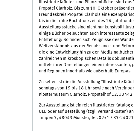
Illustrierte Kräuter- und Pflanzenbücher sind das
Propstei Clarholz. Bis zum 10. Oktober präsentie
Freundeskreis Propstei Clarholz eine exemplaris
bis in die frühe Buchdruckzeit des 16. Jahrhunder
Ausstellungsstücke sind nicht nur kunstvoll illus
einige Bücher beleuchten auch interessante zeit
Entstehung: So finden sich Zeugnisse des Wande
Weltverständnis aus der Renaissance- und Refor
die eine Entwicklung hin zu den Medizinalbücher
zahlreichen mikroskopischen Details dokumenti
mittels ihrer Darstellungen einen interessanten, 
und Regionen innerhalb wie außerhalb Europas.
Zu sehen ist die die Ausstellung "Illustrierte Krä
sonntags von 15 bis 18 Uhr sowie nach Vereinbar
Klostermuseum Clarholz, Propsteihof 12, 33442
Zur Ausstellung ist ein reich illustrierter Katalog 
ULB oder auf Bestellung (zzgl. Versandkosten) a
Timpen 3, 48043 Münster, Tel. 0251 / 83-24021