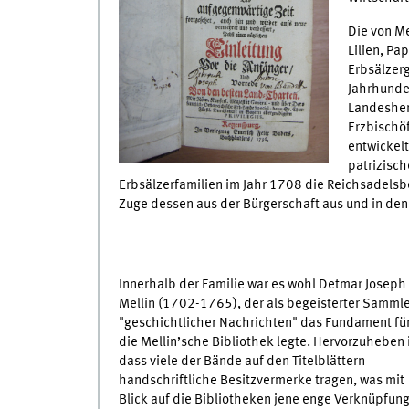
Die von Me
Lilien, Pa
Erbsälzer
Jahrhunde
Landesherr
Erzbischöf
entwickelt
patrizisch
Erbsälzerfamilien im Jahr 1708 die Reichsadelsbe
Zuge dessen aus der Bürgerschaft aus und in den
Innerhalb der Familie war es wohl Detmar Joseph
Mellin (1702-1765), der als begeisterter Samml
"geschichtlicher Nachrichten" das Fundament fü
die Mellin’sche Bibliothek legte. Hervorzuheben i
dass viele der Bände auf den Titelblättern
handschriftliche Besitzvermerke tragen, was mit
Blick auf die Bibliotheken jene enge Verknüpfun