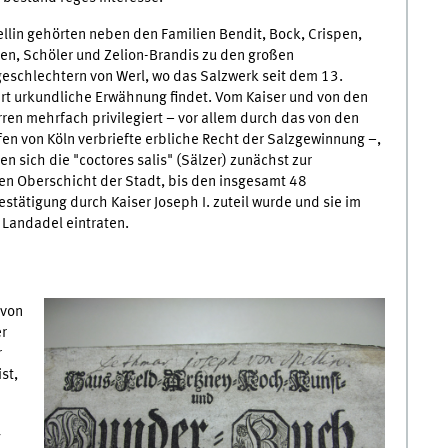
llin gehörten neben den Familien Bendit, Bock, Crispen,
pen, Schöler und Zelion-Brandis zu den großen
geschlechtern von Werl, wo das Salzwerk seit dem 13.
rt urkundliche Erwähnung findet. Vom Kaiser und von den
en mehrfach privilegiert – vor allem durch das von den
en von Köln verbriefte erbliche Recht der Salzgewinnung –,
en sich die "coctores salis" (Sälzer) zunächst zur
en Oberschicht der Stadt, bis den insgesamt 48
stätigung durch Kaiser Joseph I. zuteil wurde und sie im
 Landadel eintraten.
 von
er
r
st,
g