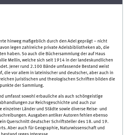
rte hinweg maßgeblich durch den Adel geprägt – nicht
 davon legen zahlreiche private Adelsbibliotheken ab, die
alten haben. So auch die Büchersammlung der auf Haus
lie Mellin, welche sich seit 1914 in der landeskundlichen
indet. Jener rund 2.100 Bände umfassende Bestand weist
 die vor allem in lateinischer und deutscher, aber auch in
eichen juristischen und theologischen Schriften bilden die
rpunkte der Sammlung.
nd umfasst sowohl erbauliche als auch schöngeistige
, Abhandlungen zur Reichsgeschichte und auch zur
 einzelner Länder und Städte sowie diverse Reise- und
chreibungen. Ausgaben antiker Autoren fehlen ebenso
ein Querschnitt deutscher Schriftsteller des 18. und 19.
rts. Aber auch für Geographie, Naturwissenschaft und
 bestand reges Interesse.