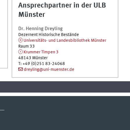
Ansprechpartner in der ULB
Münster
Dr.
Henning
Dreyling
Dezernent Historische Bestände
Universitäts- und Landesbibliothek Münster
Raum 33
Krummer Timpen 3
48143
Münster
T
:
+49 (0)251 83-24068
dreyling@uni-muenster.de