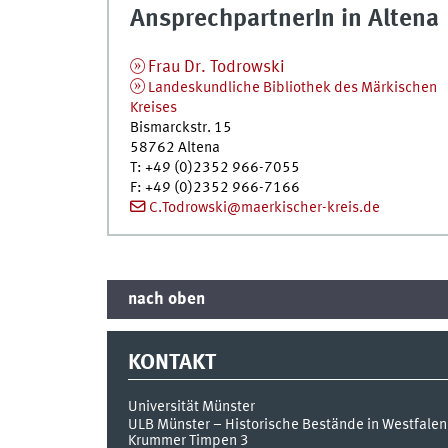
AnsprechpartnerIn in Altena
Frau Dr.
Todrowski
Landeskundliche Bibliothek des Märkischen
Kreises
Bismarckstr. 15
58762
Altena
T
:
+49 (0)2352 966-7055
F
:
+49 (0)2352 966-7166
C.Todrowski@maerkischer-kreis.de
nach oben
KONTAKT
Universität Münster
ULB Münster – Historische Bestände in Westfalen
Krummer Timpen 3