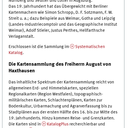
Nürnberg und Seutter und Lotter in Augsburg.
Das 19. Jahrhundert hat das Übergewicht mit Berliner
Kartenmachern wie Simon Schropp, D. F. Sotzmann, F. W.
Streit
u. a.
; dazu Beispiele aus Weimar, Gotha und Leipzig
(Landes-Industriecomptoir und das Geographische Institut
Weimar), Adolf Stieler, Justus Perthes, Hellfarthsche
Verlaganstalt.
Erschlossen ist die Sammlung im
Systematischen
Katalog
.
Die Kartensammlung des Freiherrn August von
Haxthausen
Das inhaltliche Spektrum der Kartensammlung reicht von
allgemeinen Erd- und Himmelskarten, speziellen
Regionalkarten (Region Westfalen), topographisch-
militärischen Karten, Schlachtenplänen, Karten zur
Bodenkultur, Urbarmachung und Agrarverfassung bis zu
Stadtplänen aus der ersten Hälfte des 16. bis zur Mitte des
19. Jahrhunderts. Hinzu kommen Reise- und Grenzkarten.
Die Karten sind in
KatalogPlus
recherchierbar und