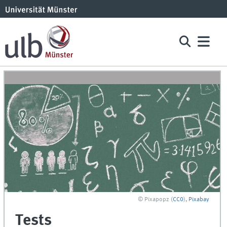
© Pixapopz (
CC0
),
Pixabay
Tests