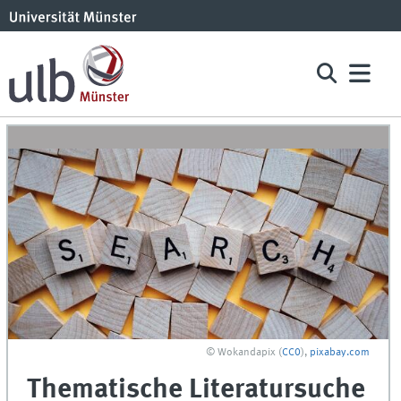
© Wokandapix (
CC0
),
pixabay.com
Thematische Literatursuche