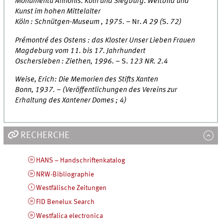
Monumenta Annonis. Köln und Siegburg. Weltbild und
Kunst im hohen Mittelalter
Köln : Schnütgen-Museum , 1975. –
Nr.
A 29 (
S.
72)
Prémontré des Ostens : das Kloster Unser Lieben Frauen
Magdeburg vom 11. bis 17. Jahrhundert
Oschersleben : Ziethen, 1996. –
S.
123 NR. 2.4
Weise, Erich: Die Memorien des Stifts Xanten
Bonn, 1937. – (Veröffentlichungen des Vereins zur
Erhaltung des Xantener Domes ; 4)
RECHERCHE
HANS – Handschriftenkatalog
NRW-Bibliographie
Westfälische Zeitungen
FID Benelux Search
Westfalica electronica