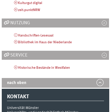
Kulturgut digital
zeit.punktNRW
NUTZUNG
Handschriften-Lesesaal
Bibliothek im Haus der Niederlande
SERVICE
Historische Bestände in Westfalen
nach oben
KONTAKT
Universität Münster