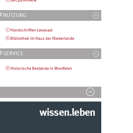
zeit.punktNRW
NUTZUNG
Handschriften-Lesesaal
Bibliothek im Haus der Niederlande
SERVICE
Historische Bestände in Westfalen
wissen.leben