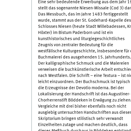
Eine sehr bedeutende Erwerbung aus dem Jahr 
stellt das sogenannte Niesen-Missale (Cod 3) dar
Das Messbuch, das im Jahre 1483 fertiggestellt
wurde, stammt aus der St. Godehard-Kapelle des
Schlosses Niesen (heute Stadt Willebadessen, Kr
Höxter) im Bistum Paderborn und ist ein
kunsthistorisches und liturgiegeschichtliches
Zeugnis von zentraler Bedeutung für die
westfälische Kulturgeschichte, insbesondere für 
Buchmalerei des ausgehenden 15. Jahrhunderts.
Der kalligraphische Schmuck und die Malereien
verweisen die buchkünstlerische Arbeit entschi
nach Westfalen. Die Schrift – eine Textura – ist ni
leicht einzuordnen. Der Buchschmuck ist typisch 
die Erzeugnisse der Devotio moderna. Bei der
Lokalisierung der Handschrift ist das Augustiner-
Chorherrenstift Böddeken in Erwägung zu ziehen
Vergleiche mit drei bisher ebenfalls noch nicht
ausgiebig untersuchten Handschriften aus dies
Skriptorium bringen stilistisch sehr verwandt
Einzelheiten zutage und machen deutlich, dass
dieses Meßbuch durchaus in Böddeken entstan