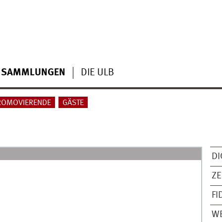
SAMMLUNGEN
DIE ULB
ROMOVIERENDE
GÄSTE
DI
ZE
FI
WE