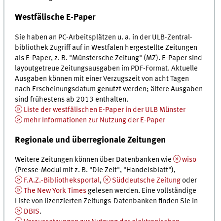
Westfälische
E-Paper
Sie haben an PC-Arbeitsplätzen
u. a.
in der
ULB
-Zentral­
bibliothek Zugriff auf in Westfalen hergestellte Zeitungen
als
E-Paper
,
z. B.
"Münstersche Zeitung" (MZ).
E-Paper
sind
layout­getreue Zeitungs­ausgaben im PDF-Format. Aktuelle
Ausgaben können mit einer Verzugszeit von acht Tagen
nach Erscheinungs­datum genutzt werden; ältere Ausgaben
sind frühestens ab 2013 enthalten.
Liste der westfälischen
E-Paper
in der
ULB
Münster
mehr Informationen zur Nutzung der
E-Paper
Regionale und überregionale Zeitungen
Weitere Zeitungen können über Datenbanken wie
wiso
(Presse-Modul mit
z. B.
"Die Zeit", "Handelsblatt"),
F.A.Z.
-Bibliotheks­­portal
,
Süddeutsche Zeitung
oder
The New York Times
gelesen werden. Eine vollständige
Liste von lizenzierten Zeitungs-Datenbanken finden Sie in
DBIS
.