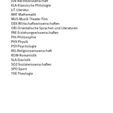
JUR
-
Rechtswissenschaft
KLA
-
Klassische Philologie
LIT
-
Literatur
MAT
-
Mathematik
MUS
-
Musik Theater Film
OEK
-
Wirtschaftswissenschaften
ORI
-
Orientalische Sprachen und Literaturen
PAE
-
Erziehungswissenschaften
PHI
-
Philosophie
PHY
-
Physik
PSY
-
Psychologie
REL
-
Religionswissenschaft
ROM
-
Romanistik
SLA
-
Slavistik
SOZ
-
Sozialwissenschaften
SPO
-
Sport
THE
-
Theologie