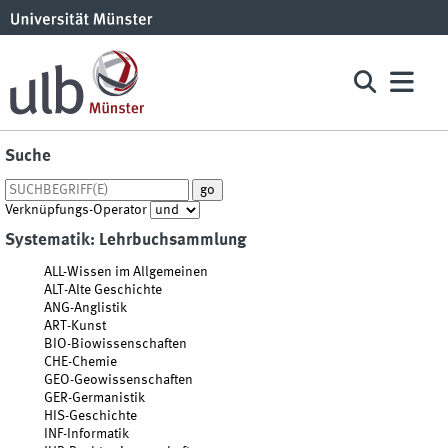
Suche
Verknüpfungs-Operator
Systematik: Lehrbuchsammlung
ALL
-
Wissen im Allgemeinen
ALT
-
Alte Geschichte
ANG
-
Anglistik
ART
-
Kunst
BIO
-
Biowissenschaften
CHE
-
Chemie
GEO
-
Geowissenschaften
GER
-
Germanistik
HIS
-
Geschichte
INF
-
Informatik