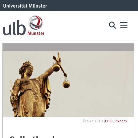
© pixel2013 (
CC0
),
Pixabay