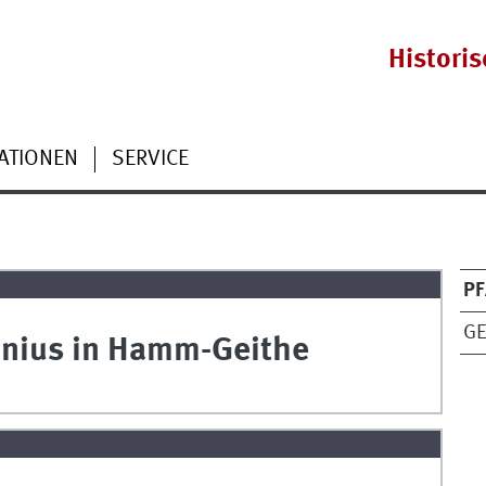
Histori
ATIONEN
SERVICE
PF
GE
tonius in Hamm-Geithe