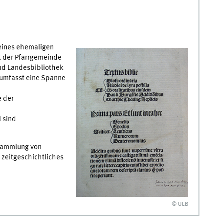
eines ehemaligen
k der Pfarrgemeinde
und Landesbibliothek
d umfasst eine Spanne
 der
e
 sind
 Sammlung von
 zeitgeschichtliches
© ULB