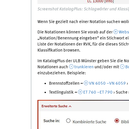
Screenshot KatalogPlus: Schlagwörter und Klassif
Wenn Sie gezielt nach einer Notation suchen woll
Die Notationen können Sie vorab auf der
Websi
„Notation/Benennung eingeben“ ein Stichwort ein
Liste der Notationen der RVK, für die dieses Stich
Klassifikation browsen.
Im KatalogPlus der ULB Münster geben Sie die Not
Notationen auch
trunkieren
und/oder mit
B
einzubeziehen. Beispiele:
Brennstoffzellen =
VN 6050 –VN 6059
›
Textlinguistik =
ET 760 –ET 790
› Suche 