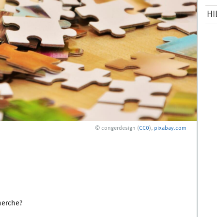
HI
© congerdesign (
CC0
),
pixabay.com
cherche?