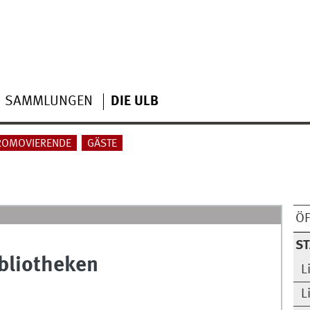
SAMMLUNGEN
DIE ULB
ROMOVIERENDE
GÄSTE
ÖF
S
ibliotheken
L
L