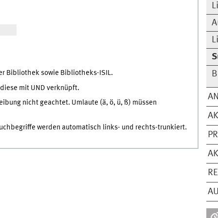
L
A
L
S
 Bibliothek sowie Bibliotheks-ISIL.
B
diese mit UND verknüpft.
A
eibung nicht geachtet. Umlaute (ä, ö, ü, ß) müssen
AK
Suchbegriffe werden automatisch links- und rechts-trunkiert.
PR
AK
RE
AU