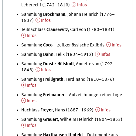
Leberecht (1742–1819)
Infos
Sammlung
Brockmann
, Johann Heinrich (1776–
1837)
Infos
Teilnachlass
Clausewitz
, Carl von (1780–1831)
Infos
Sammlung
Coco
– zeitgenössische Exlibris
Infos
Sammlung
Dahn
, Felix (1834–1912)
Infos
Sammlung
Droste-Hülshoff
, Annette von (1797–
1848)
Infos
Sammlung
Freiligrath
, Ferdinand (1810–1876)
Infos
Sammlung
Freimaurer
– Aufzeichnungen einer Loge
Infos
Nachlass
Freyer
, Hans (1887–1969)
Infos
Sammlung
Grauert
, Wilhelm Heinrich (1804–1852)
Infos
Sammlung
Haxthausen-Umfeld
– Dokumente aus