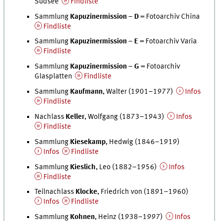
Südsee
Findliste
Sammlung
Kapuzinermission – D
= Fotoarchiv China
Findliste
Sammlung
Kapuzinermission –
E
= Fotoarchiv Varia
Findliste
Sammlung
Kapuzinermission –
G
= Fotoarchiv
Glasplatten
Findliste
Sammlung
Kaufmann
, Walter (1901–1977)
Infos
Findliste
Nachlass
Keller
, Wolfgang (1873–1943)
Infos
Findliste
Sammlung
Kiesekamp
, Hedwig (1846–1919)
Infos
Findliste
Sammlung
Kieslich
, Leo (1882–1956)
Infos
Findliste
Teilnachlass
Klocke
, Friedrich von (1891–1960)
Infos
Findliste
Sammlung
Kohnen
, Heinz (1938–1997)
Infos