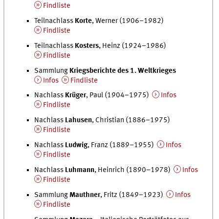
Findliste
Teilnachlass
Korte
, Werner (1906–1982)
Findliste
Teilnachlass
Kosters
, Heinz (1924–1986)
Findliste
Sammlung
Kriegsberichte des 1. Weltkrieges
Infos
Findliste
Nachlass
Krüger
, Paul (1904–1975)
Infos
Findliste
Nachlass
Lahusen
, Christian (1886–1975)
Findliste
Nachlass
Ludwig
, Franz (1889–1955)
Infos
Findliste
Nachlass
Luhmann
, Heinrich (1890–1978)
Infos
Findliste
Sammlung
Mauthner
, Fritz (1849–1923)
Infos
Findliste