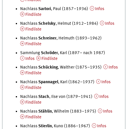
Findliste
Nachlass
Sartori
, Paul (1857–1936)
Infos
Findliste
Nachlass
Schelsky
, Helmut (1912–1984)
Infos
Findliste
Nachlass
Schreiner
, Helmuth (1893–1962)
Findliste
Sammlung
Schröder
, Karl (1897– nach 1987)
Infos
Findliste
Nachlass
Schücking
, Walther (1875–1935)
Infos
Findliste
Nachlass
Spannagel
, Karl (1862–1937)
Infos
Findliste
Nachlass
Stach
, Ilse von (1879–1941)
Infos
Findliste
Nachlass
Stählin
, Wilhelm (1883–1975)
Infos
Findliste
Nachlass
Stierlin
, Kuno (1886–1967)
Infos