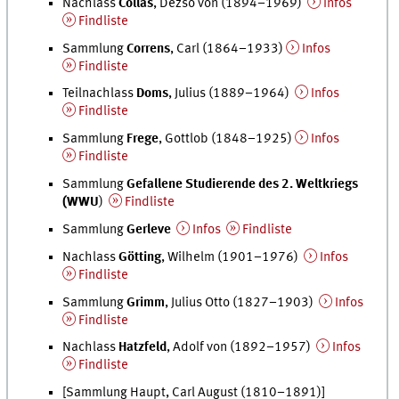
Nachlass
Collas
, Dezsö von (1894–1969)
Infos
Findliste
Sammlung
Correns
, Carl (1864–1933)
Infos
Findliste
Teilnachlass
Doms
, Julius (1889–1964)
Infos
Findliste
Sammlung
Frege
, Gottlob (1848–1925)
Infos
Findliste
Sammlung
Gefallene Studierende des 2. Weltkriegs
(WWU
)
Findliste
Sammlung
Gerleve
Infos
Findliste
Nachlass
Götting
, Wilhelm (1901–1976)
Infos
Findliste
Sammlung
Grimm
, Julius Otto (1827–1903)
Infos
Findliste
Nachlass
Hatzfeld
, Adolf von (1892–1957)
Infos
Findliste
[Sammlung Haupt, Carl August (1810–1891)]