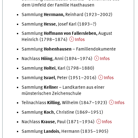
dem Umfeld der Familie Haxthausen
Sammlung
Herrmann,
Reinhard (1923–2002)
Sammlung
Hesse
, Josef Karl (1893–?)
Sammlung
Hoffmann von Fallersleben,
August
Heinrich (1798–1874)
Infos
Sammlung
Hohenhausen
– Familiendokumente
Nachlass
Höing
, Anni (1894–1974)
Infos
Sammlung
Holtei
, Karl (1798–1880)
Sammlung
Israel
, Peter (1951–2016)
Infos
Sammlung
Kellner
– Landkarten aus einer
münsterischen Zeichenschule
Teilnachlass
Killing
, Wilhelm (1847–1923)
Infos
Sammlung
Koch
, Christine (1869–1951)
Nachlass
Krause
, Paul (1871–1934)
Infos
Sammlung
Landois
, Hermann (1835–1905)