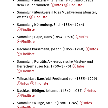
Sammlung
Mazara
– Italienische Porträtfotos aus
dem 19. Jahrhundert
Infos
Findliste
Sammlung
Musikverein
(des Musikvereins Münster,
Westf.)
Findliste
Sammlung
Nörrenberg
, Erich (1884–1964)
Findliste
Sammlung
Pape
, Hans (1894–1970)
Infos
Findliste
Nachlass
Plassmann
, Joseph (1859–1940)
Infos
Findliste
Sammlung
Porträts A
– europäische Fürsten- und
Herrscherhäuser (ca. 1900–1970)
Infos
Findliste
Teilnachlass
Raesfeld
, Ferdinand von (1855–1929)
Infos
Findliste
Nachlass
Rödiger
, Johannes (1862–193?)
Infos
Findliste
Sammlung
Runge
, Arthur (1880–1945)
Infos