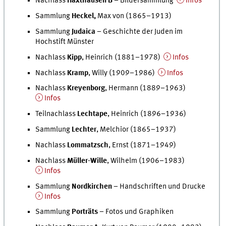
Nachlass
Haxthausen B
– Bildersammlung
Infos
Sammlung
Heckel,
Max von (1865–1913)
Sammlung
Judaica
– Geschichte der Juden im
Hochstift Münster
Nachlass
Kipp
, Heinrich (1881–1978)
Infos
Nachlass
Kramp
, Willy (1909–1986)
Infos
Nachlass
Kreyenborg
, Hermann (1889–1963)
Infos
Teilnachlass
Lechtape
, Heinrich (1896–1936)
Sammlung
Lechter
, Melchior (1865–1937)
Nachlass
Lommatzsch
, Ernst (1871–1949)
Nachlass
Müller-Wille
, Wilhelm (1906–1983)
Infos
Sammlung
Nordkirchen
– Handschriften und Drucke
Infos
Sammlung
Porträts
– Fotos und Graphiken