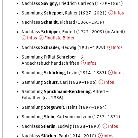
Nachlass
Savigny
, Friedrich Carl von (1779–1861)
Sammlung
Schepper
, Rainer (1927–2021)
Infos
Nachlass
Schmidt
, Richard (1866–1939)
Nachlass
Schöpper
, Rudolf (1922–2009) (in Arbeit)
Infos
Findliste Bilder
Nachlass
Schräder
, Hedwig (1905–1999)
Infos
Sammlung Prälat
Schreiber
– 6
Andachtsbuchhandschriften
Infos
Sammlung
Schücking,
Levin (1814–1883)
Infos
Sammlung
Schurz
, Carl (1829–1906)
Infos
Sammlung
Sprickmann-Kerckering
, Alfred –
Fotoalben (ca. 1936)
Sammlung
Steguweit
, Heinz (1897–1964)
Sammlung
Stein
, Karl vom und zum (1757–1831)
Nachlass
Stierlin
, Ludwig (1828–1893)
Infos
Nachlass
Stöcker
, Paul (1914–2010)
Infos