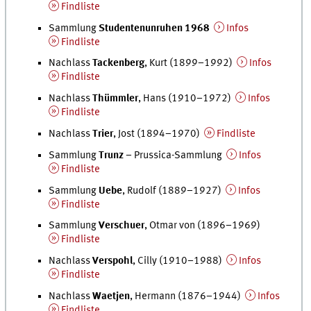
Findliste
Sammlung
Studentenunruhen 1968
Infos
Findliste
Nachlass
Tackenberg
, Kurt (1899–1992)
Infos
Findliste
Nachlass
Thümmler
, Hans (1910–1972)
Infos
Findliste
Nachlass
Trier
, Jost (1894–1970)
Findliste
Sammlung
Trunz
– Prussica-Sammlung
Infos
Findliste
Sammlung
Uebe
, Rudolf (1889–1927)
Infos
Findliste
Sammlung
Verschuer
, Otmar von (1896–1969)
Findliste
Nachlass
Verspohl
, Cilly (1910–1988)
Infos
Findliste
Nachlass
Waetjen
, Hermann (1876–1944)
Infos
Findliste