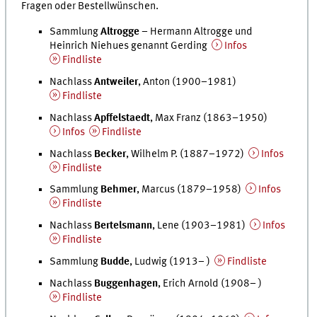
Fragen oder Bestellwünschen.
Sammlung
Altrogge
– Hermann Altrogge und
Heinrich Niehues genannt Gerding
Infos
Findliste
Nachlass
Antweiler
, Anton (1900–1981)
Findliste
Nachlass
Apffelstaedt
, Max Franz (1863–1950)
Infos
Findliste
Nachlass
Becker
, Wilhelm P. (1887–1972)
Infos
Findliste
Sammlung
Behmer
, Marcus (1879–1958)
Infos
Findliste
Nachlass
Bertelsmann
, Lene (1903–1981)
Infos
Findliste
Sammlung
Budde
, Ludwig (1913– )
Findliste
Nachlass
Buggenhagen
, Erich Arnold (1908– )
Findliste