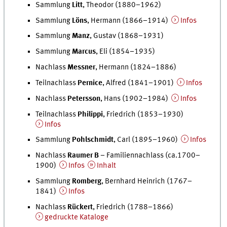
Sammlung
Litt
, Theodor (1880–1962)
Sammlung
Löns
, Hermann (1866–1914)
Infos
Sammlung
Manz
, Gustav (1868–1931)
Sammlung
Marcus
, Eli (1854–1935)
Nachlass
Messner
, Hermann (1824–1886)
Teilnachlass
Pernice
, Alfred (1841–1901)
Infos
Nachlass
Petersson
, Hans (1902–1984)
Infos
Teilnachlass
Philippi
, Friedrich (1853–1930)
Infos
Sammlung
Pohlschmidt
, Carl (1895–1960)
Infos
Nachlass
Raumer B
– Familiennachlass (ca.1700–
1900)
Infos
Inhalt
Sammlung
Romberg
, Bernhard Heinrich (1767–
1841)
Infos
Nachlass
Rückert
, Friedrich (1788–1866)
gedruckte Kataloge