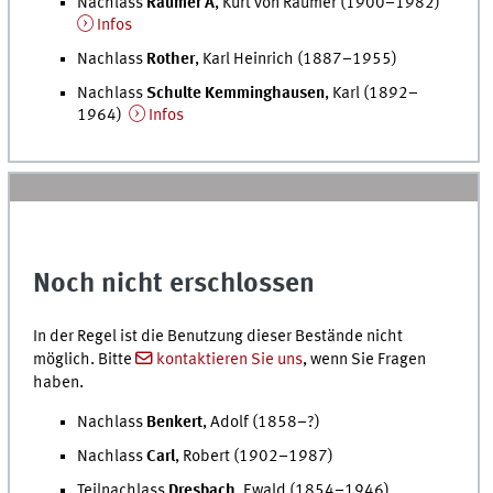
Nachlass
Raumer A
, Kurt von Raumer (1900–1982)
Infos
Nachlass
Rother
, Karl Heinrich (1887–1955)
Nachlass
Schulte Kemminghausen
, Karl (1892–
1964)
Infos
Noch nicht erschlossen
In der Regel ist die Benutzung dieser Bestände nicht
möglich. Bitte
kontaktieren Sie uns
, wenn Sie Fragen
haben.
Nachlass
Benkert
, Adolf (1858–?)
Nachlass
Carl
, Robert (1902–1987)
Teilnachlass
Dresbach
, Ewald (1854–1946)