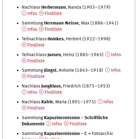
Nachlass
Herbermann
, Nanda (1903–1979)
Infos
Findliste
Sammlung
Herrmann-Neisse
, Max (1886–1941)
Infos
Findliste
Teilnachlass
Hoinkes
, Herbert (1922–1998)
Findliste
Teilnachlass
Jansen
, Heinz (1885–1965)
Infos
Findliste
Sammlung
Jüngst
, Antonie (1843–1918)
Infos
Findliste
Nachlass
Jungklaus
, Friedrich (1875–1953)
Infos
Findliste
Nachlass
Kahle
, Maria (1891–1975)
Infos
Findliste
Sammlung
Kapuzinermission –
Schriftliche
Dokumente
Infos
Findliste
Sammlung
Kapuzinermission –
C
= Fotoarchiv